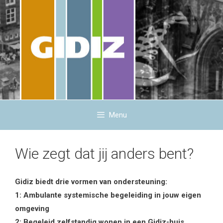
Ga
naar
de
inhoud
Menu
Wie zegt dat jij anders bent?
Gidiz biedt drie vormen van ondersteuning:
1: Ambulante systemische begeleiding in jouw eigen
omgeving
2: Begeleid zelfstandig wonen in een Gidiz-huis