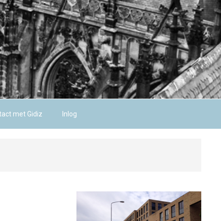
act met Gidiz
Inlog