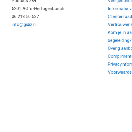
Postbus 289
Veelgesteld
5201 AG ‘s-Hertogenbosch
Informatie 
06 218 50 537
Cliëntenraad
info@gidiz.nl
Vertrouwen
Kom je in a
begeleiding?
Overig aanbo
Complimente
Privacyinfor
Voorwaarde