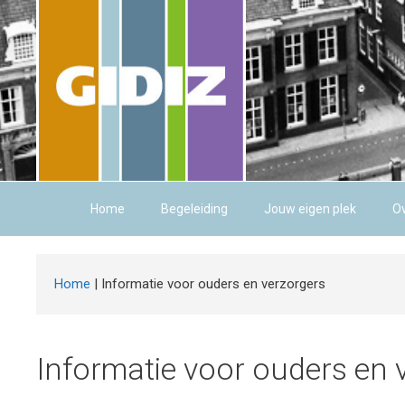
Ga
naar
de
inhoud
Home
Begeleiding
Jouw eigen plek
Ov
Home
|
Informatie voor ouders en verzorgers
Informatie voor ouders en 