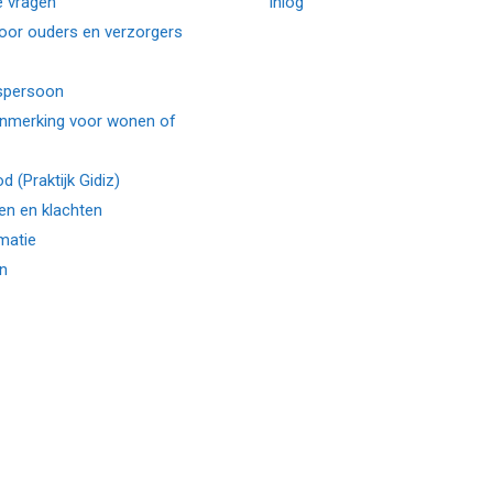
e vragen
Inlog
voor ouders en verzorgers
spersoon
anmerking voor wonen of
d (Praktijk Gidiz)
n en klachten
matie
n