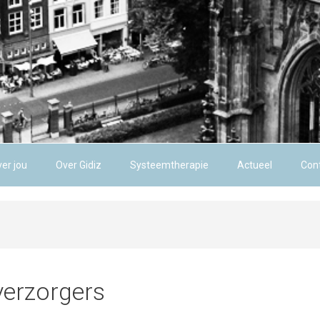
er jou
Over Gidiz
Systeemtherapie
Actueel
Cont
verzorgers